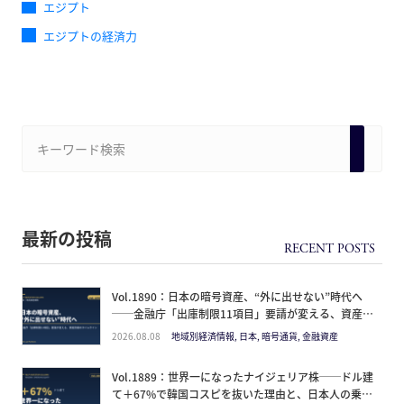
エジプト
エジプトの経済力
最新の投稿
Vol.1890：日本の暗号資産、“外に出せない”時代へ
──金融庁「出庫制限11項目」要請が変える、資産防
衛のタイムライン
2026.08.08
地域別経済情報, 日本, 暗号通貨, 金融資産
Vol.1889：世界一になったナイジェリア株──ドル建
て＋67%で韓国コスピを抜いた理由と、日本人の乗り