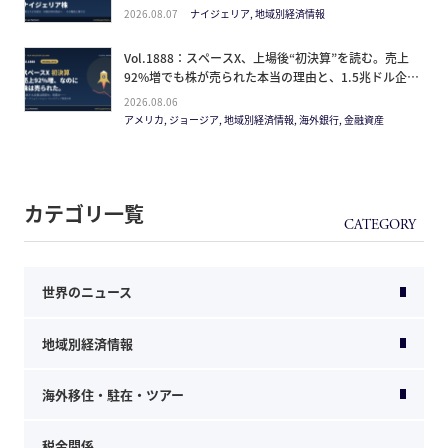
方
2026.08.07
ナイジェリア, 地域別経済情報
Vol.1888：スペースX、上場後“初決算”を読む。売上
92%増でも株が売られた本当の理由と、1.5兆ドル企業
の買い方。
2026.08.06
アメリカ, ジョージア, 地域別経済情報, 海外銀行, 金融資産
カテゴリ一覧
世界のニュース
地域別経済情報
海外移住・駐在・ツアー
税金関係