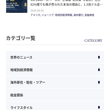
92%増でも株が売られた本当の理由と、1.5兆ドル企業
の買い方。
2026.08.06
アメリカ, ジョージア, 地域別経済情報, 海外銀行, 金融資産
カテゴリ一覧
世界のニュース
地域別経済情報
海外移住・駐在・ツアー
税金関係
ライフスタイル