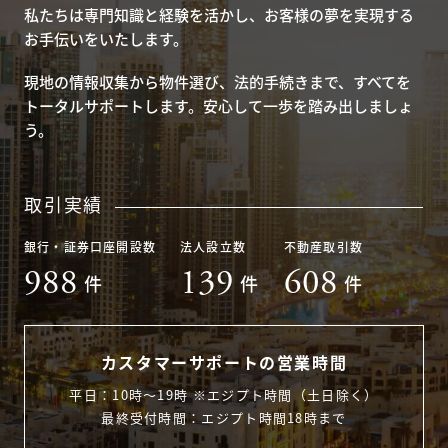
私たちは専門知識と経験を活かし、お客様の夢を実現する
お手伝いをいたします。
現地の情報収集から物件選び、法的手続きまで、すべてを
トータルサポートします。安心して一歩を踏み出しましょ
う。
取引実績
銀行・証券口座開設数
法人設立数
不動産取引数
988
139
608
件
件
件
カスタマーサポートの営業時間
平日：10時〜19時 ※エジプト時間（土日除く）
最終受付時間：エジプト時間18時まで