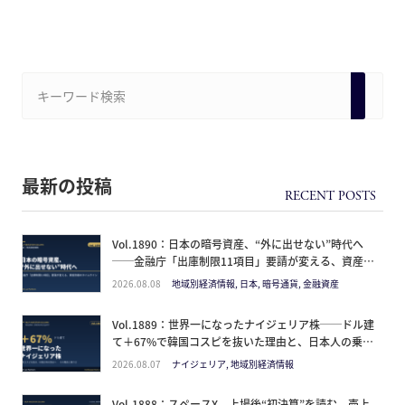
最新の投稿
Vol.1890：日本の暗号資産、“外に出せない”時代へ
──金融庁「出庫制限11項目」要請が変える、資産防
衛のタイムライン
2026.08.08
地域別経済情報, 日本, 暗号通貨, 金融資産
Vol.1889：世界一になったナイジェリア株──ドル建
て＋67%で韓国コスピを抜いた理由と、日本人の乗り
方
2026.08.07
ナイジェリア, 地域別経済情報
Vol.1888：スペースX、上場後“初決算”を読む。売上